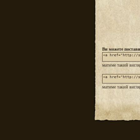
Ви можете постави
матиме такий вигл
матиме такий вигл