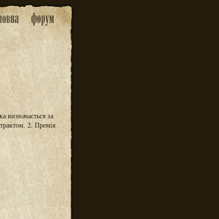
ка визначається за
трактом. 2. Премія