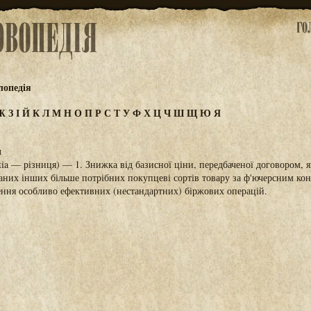
лопедія
Ж
З
І
Й
К
Л
М
Н
О
П
Р
С
Т
У
Ф
Х
Ц
Ч
Ш
Щ
Ю
Я
л
entia — різниця) — 1. Знижка від базисної ціни, передбаченої договором, я
них інших більше потрібних покупцеві сортів товару за ф'ючерсним кон
ення особливо ефективних (нестандартних) біржових операцій.