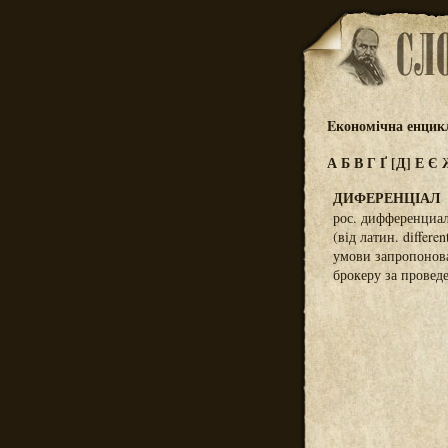
Eкономічна енцик
А
Б
В
Г
Ґ
[Д]
Е
Є
ДИФЕРЕНЦІАЛ
рос. дифференциа
(від латин. differ
умови запропонова
брокеру за провед