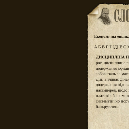
Eкономічна енцик
А
Б
В
Г
Ґ
[Д]
Е
Є
ДИСЦИПЛІНА 
рос. дисциплина п
додержання юриди
зобов'язань за ма
Д.п. впливає фіна
додержання підпри
насамперед, щодо 
платежів банк мож
систематично пору
банкрутство.