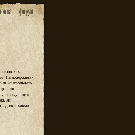
х грошових
ням. На додержання
ргани контролюють
цнення, і
у зв'язку з цим
я, які
ливу, включаючи