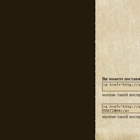
Ви можете постави
матиме такий вигл
матиме такий вигл