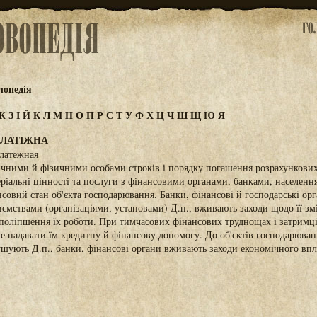
лопедія
Ж
З
І
Й
К
Л
М
Н
О
П
Р
С
Т
У
Ф
Х
Ц
Ч
Ш
Щ
Ю
Я
ПЛАТІЖНА
латежная
чними й фізичними особами строків і порядку погашення розрахункови
теріальні цінності та послуги з фінансовими органами, банками, населен
нсовий стан об'єкта господарювання. Банки, фінансові й господарські о
ємствами (організаціями, установами) Д.п., вживають заходи щодо її змі
поліпшення їх роботи. При тимчасових фінансових труднощах і затримці 
е надавати їм кредитну й фінансову допомогу. До об'єктів господарюванн
шують Д.п., банки, фінансові органи вживають заходи економічного вп