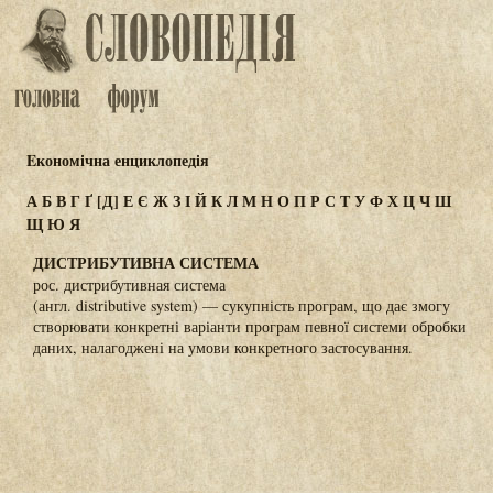
Eкономічна енциклопедія
А
Б
В
Г
Ґ
[Д]
Е
Є
Ж
З
І
Й
К
Л
М
Н
О
П
Р
С
Т
У
Ф
Х
Ц
Ч
Ш
Щ
Ю
Я
ДИСТРИБУТИВНА СИСТЕМА
рос. дистрибутивная система
(англ. distributive system) — сукупність програм, що дає змогу
створювати конкретні варіанти програм певної системи обробки
даних, налагоджені на умови конкретного застосування.