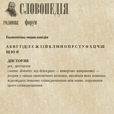
Eкономічна енциклопедія
А
Б
В
Г
Ґ
[Д]
Е
Є
Ж
З
І
Й
К
Л
М
Н
О
П
Р
С
Т
У
Ф
Х
Ц
Ч
Ш
Щ
Ю
Я
ДИСТОРЗІЯ
рос. дисторзия
(латин. distortio, від distorgueo — вивертаю, викривляю) —
розрив у змінах економічних величин, еволюція яких повинна
відповідати певному співвідношенню між ними; порушення
цього співвідношення.