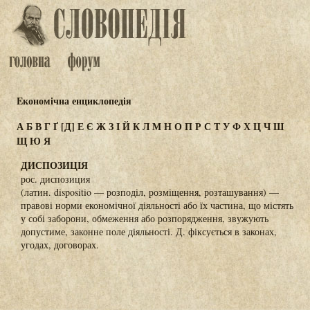
Eкономічна енциклопедія
А
Б
В
Г
Ґ
[Д]
Е
Є
Ж
З
І
Й
К
Л
М
Н
О
П
Р
С
Т
У
Ф
Х
Ц
Ч
Ш
Щ
Ю
Я
ДИСПОЗИЦІЯ
рос. диспозиция
(латин. dispositio — розподіл, розміщення, розташування) —
правові норми економічної діяльності або їх частина, що містять
у собі заборони, обмеження або розпорядження, звужують
допустиме, законне поле діяльності. Д. фіксується в законах,
угодах, договорах.