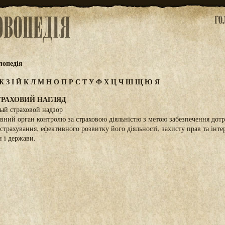
лопедія
Ж
З
І
Й
К
Л
М
Н
О
П
Р
С
Т
У
Ф
Х
Ц
Ч
Ш
Щ
Ю
Я
РАХОВИЙ НАГЛЯД
ный страховой надзор
вний орган контролю за страховою діяльністю з метою забезпечення дот
страхування, ефективного розвитку його діяльності, захисту прав та інте
н і держави.