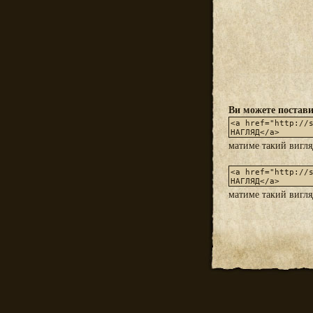
Ви можете постави
матиме такий вигл
матиме такий вигл