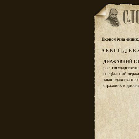
Eкономічна енцик
А
Б
В
Г
Ґ
[Д]
Е
Є
ДЕРЖАВНИЙ СТ
рос. государствен
спеціальний держа
законодавства про 
страхових відноси