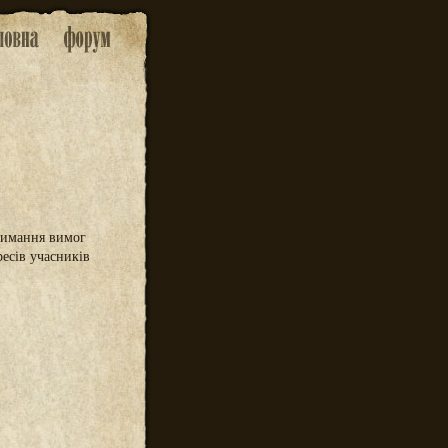
римання вимог
ресів учасників