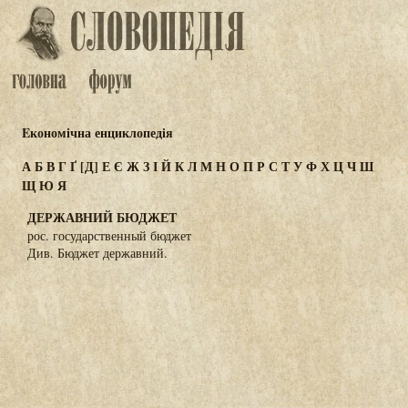
Eкономічна енциклопедія
А
Б
В
Г
Ґ
[Д]
Е
Є
Ж
З
І
Й
К
Л
М
Н
О
П
Р
С
Т
У
Ф
Х
Ц
Ч
Ш
Щ
Ю
Я
ДЕРЖАВНИЙ БЮДЖЕТ
рос. государственный бюджет
Див. Бюджет державний.