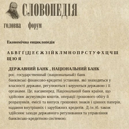
Eкономічна енциклопедія
А
Б
В
Г
Ґ
[Д]
Е
Є
Ж
З
І
Й
К
Л
М
Н
О
П
Р
С
Т
У
Ф
Х
Ц
Ч
Ш
Щ
Ю
Я
ДЕРЖАВНИЙ БАНК , НАЦІОНАЛЬНИЙ БАНК
рос. государственный (национальный) банк
банківські фінансово-кредитні установи, які знаходяться у
власності держави, регулюються і керуються державою і її
органами. Це, насамперед. Національний банк країни, що
здійснює акумуляцію коштів, операції грошового обігу й
розрахунків, емісії та випуск грошових знаків і цінних паперів,
надання внутрішніх і зарубіжних кредитів. Д.(н.)б. також
здійснює заходи державного регулювання та управління
банківсько-кредитною системою.