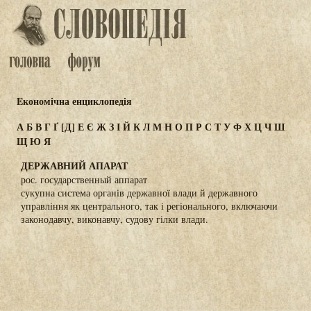
Eкономічна енциклопедія
А
Б
В
Г
Ґ
[Д]
Е
Є
Ж
З
І
Й
К
Л
М
Н
О
П
Р
С
Т
У
Ф
Х
Ц
Ч
Ш
Щ
Ю
Я
ДЕРЖАВНИЙ АПАРАТ
рос. государственный аппарат
сукупна система органів державної влади й державного
управління як центрального, так і регіонального, включаючи
законодавчу, виконавчу, судову гілки влади.