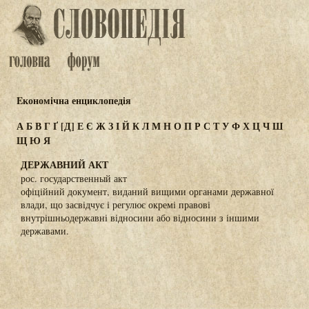
Eкономічна енциклопедія
А
Б
В
Г
Ґ
[Д]
Е
Є
Ж
З
І
Й
К
Л
М
Н
О
П
Р
С
Т
У
Ф
Х
Ц
Ч
Ш
Щ
Ю
Я
ДЕРЖАВНИЙ АКТ
рос. государственный акт
офіційний документ, виданий вищими органами державної
влади, що засвідчує і регулює окремі правові
внутрішньодержавні відносини або відносини з іншими
державами.