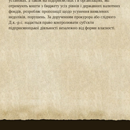
установах, а також на підприємствах і в організаціях, які
отримують кошти з бюджету усіх рівнів і державних валютних
фондів, розробляє пропозиції щодо усунення виявлених
недоліків, порушень. За дорученням прокурора або слідчого
Д.к.-р.с. надається право контролювати суб'єкти
підприємницької діяльності незалежно від форми власності.