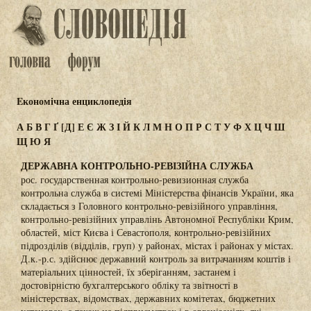
Eкономічна енциклопедія
А
Б
В
Г
Ґ
[Д]
Е
Є
Ж
З
І
Й
К
Л
М
Н
О
П
Р
С
Т
У
Ф
Х
Ц
Ч
Ш
Щ
Ю
Я
ДЕРЖАВНА КОНТРОЛЬНО-РЕВІЗІЙНА СЛУЖБА
рос. государственная контрольно-ревизионная служба
контрольна служба в системі Міністерства фінансів України, яка
складається з Головного контрольно-ревізійного управління,
контрольно-ревізійних управлінь Автономної Республіки Крим,
областей, міст Києва і Севастополя, контрольно-ревізійних
підрозділів (відділів, груп) у районах, містах і районах у містах.
Д.к.-р.с. здійснює державний контроль за витрачанням коштів і
матеріальних цінностей, їх зберіганням, застанем і
достовірністю бухгалтерського обліку та звітності в
міністерствах, відомствах, державних комітетах, бюджетних