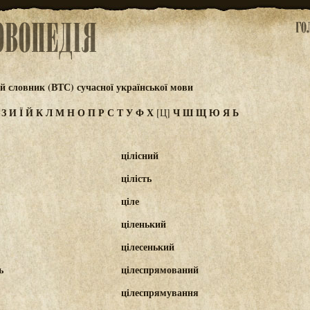
 словник (ВТС) сучасної української мови
Ж
З
И
Ї
Й
К
Л
М
Н
О
П
Р
С
Т
У
Ф
Х
Ч
Ш
Щ
Ю
Я
Ь
[Ц]
цілісний
цілість
ціле
ціленький
цілесенький
ь
цілеспрямований
цілеспрямування