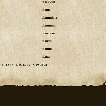
цілечкий
цілик
цілинність
цілинник
цілитель
цілити
цілиця
цілка
0
11
12
13
14
15
16
17
18
19
20
21