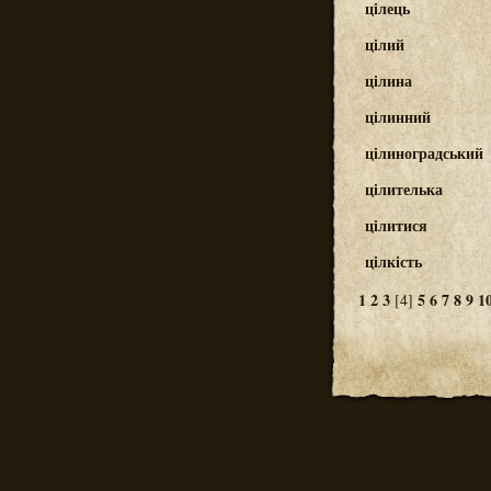
цілець
цілий
цілина
цілинний
цілиноградський
цілителька
цілитися
цілкість
1
2
3
5
6
7
8
9
1
[4]