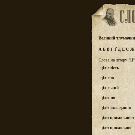
Великий тлумачний
А
Б
В
Г
Ґ
Д
Е
Є
Слова на літеру "Ц"
цілісність
цілісно
ціліський
цілення
цілепокладання
цілеспрямованіст
цілеспрямовано