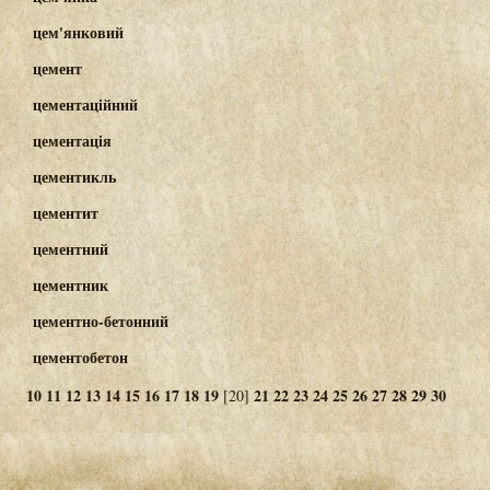
цем'янковий
цемент
цементаційний
цементація
цементикль
цементит
цементний
цементник
цементно-бетонний
цементобетон
10
11
12
13
14
15
16
17
18
19
21
22
23
24
25
26
27
28
29
30
[20]