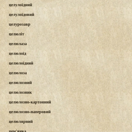
целулоїдний
целулоїдовий
целурозавр
целюліт
целюлаза
целюлоїд
целюлоїдний
целюлоза
целюлозний
целюлозник
целюлозно-картонний
целюлозно-паперовий
целюлярний
цем'янка