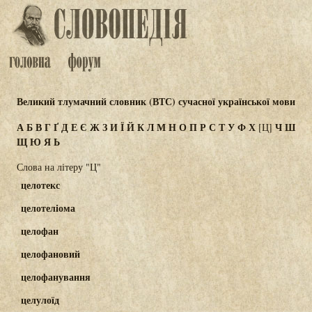
Великий тлумачний словник (ВТС) сучасної української мови
А
Б
В
Г
Ґ
Д
Е
Є
Ж
З
И
Ї
Й
К
Л
М
Н
О
П
Р
С
Т
У
Ф
Х
Ч
Ш
[Ц]
Щ
Ю
Я
Ь
Слова на літеру "Ц"
целотекс
целотеліома
целофан
целофановий
целофанування
целулоїд