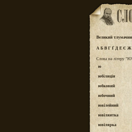
Великий тлумачний
А
Б
В
Г
Ґ
Д
Е
Є
Слова на літеру "Ю
ю
юбіляція
юбковий
юбочний
ювілейний
ювілянтка
ювілярка