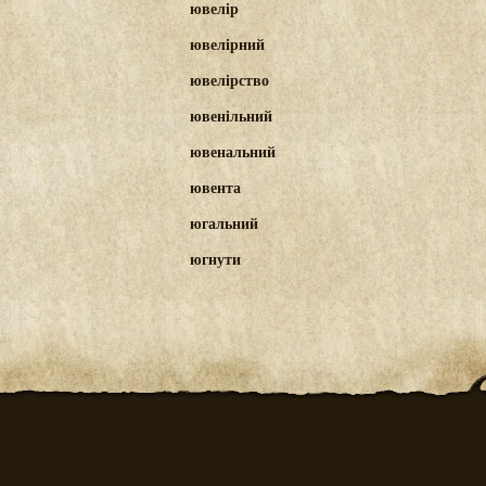
ювелір
ювелірний
ювелірство
ювенільний
ювенальний
ювента
югальний
югнути