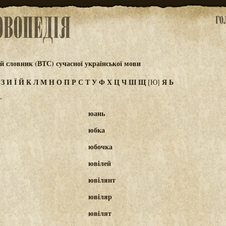
 словник (ВТС) сучасної української мови
Ж
З
И
Ї
Й
К
Л
М
Н
О
П
Р
С
Т
У
Ф
Х
Ц
Ч
Ш
Щ
Я
Ь
[Ю]
"
юань
юбка
юбочка
ювілей
ювілянт
ювіляр
ювілят