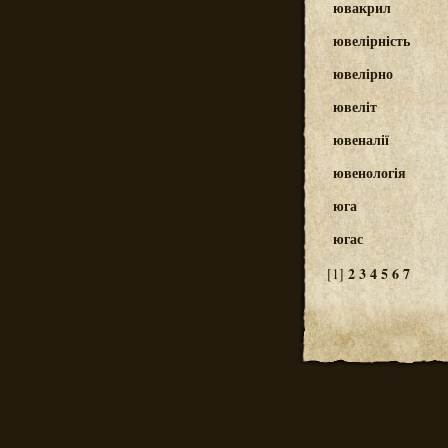
ювакрил
ювелірність
ювелірно
ювеліт
ювеналії
ювенологія
юга
югас
2
3
4
5
6
7
[1]