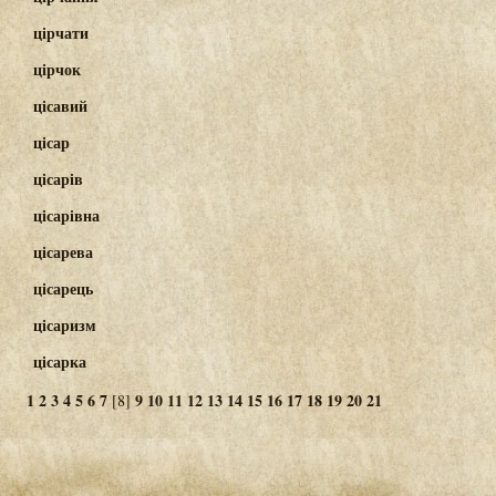
цірчати
цірчок
цісавий
цісар
цісарів
цісарівна
цісарева
цісарець
цісаризм
цісарка
1
2
3
4
5
6
7
9
10
11
12
13
14
15
16
17
18
19
20
21
[8]