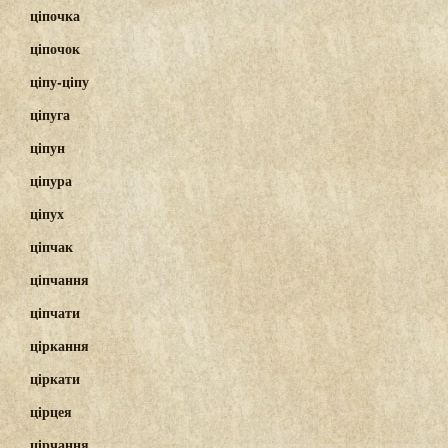
ціпочка
ціпочок
ціпу-ціпу
ціпуга
ціпун
ціпура
ціпух
ціпчак
ціпчання
ціпчати
ціркання
ціркати
цірцея
цірчання