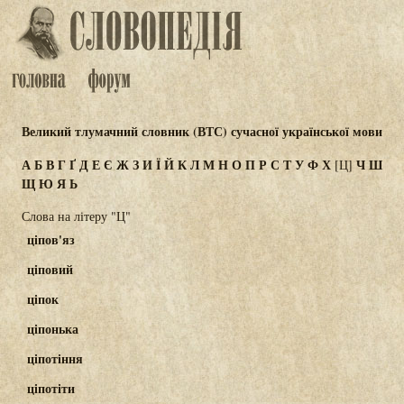
Великий тлумачний словник (ВТС) сучасної української мови
А
Б
В
Г
Ґ
Д
Е
Є
Ж
З
И
Ї
Й
К
Л
М
Н
О
П
Р
С
Т
У
Ф
Х
Ч
Ш
[Ц]
Щ
Ю
Я
Ь
Слова на літеру "Ц"
ціпов'яз
ціповий
ціпок
ціпонька
ціпотіння
ціпотіти