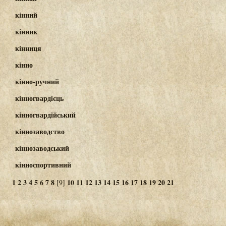
кінний
кінник
кінниця
кінно
кінно-ручний
кінногвардієць
кінногвардійський
кіннозаводство
кіннозаводський
кінноспортивний
1
2
3
4
5
6
7
8
10
11
12
13
14
15
16
17
18
19
20
21
[9]