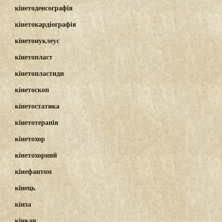
кінетоденсографія
кінетокардіографія
кінетонуклеус
кінетопласт
кінетопластиди
кінетоскоп
кінетостатика
кінетотерапія
кінетохор
кінетохорний
кінефантом
кінець
кінза
кінкан