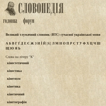
Великий тлумачний словник (ВТС) сучасної української мови
А
Б
В
Г
Ґ
Д
Е
Є
Ж
З
И
Ї
Й
Л
М
Н
О
П
Р
С
Т
У
Ф
Х
Ц
Ч
Ш
[К]
Щ
Ю
Я
Ь
Слова на літеру "К"
кінестетичний
кінестика
кінетизм
кінетика
кінетичний
кінетографія