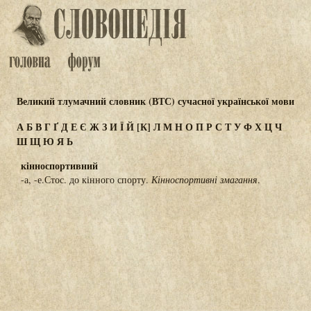
Великий тлумачний словник (ВТС) сучасної української мови
А
Б
В
Г
Ґ
Д
Е
Є
Ж
З
И
Ї
Й
[К]
Л
М
Н
О
П
Р
С
Т
У
Ф
Х
Ц
Ч
Ш
Щ
Ю
Я
Ь
кінноспортивний
-а, -е.Стос. до кінного спорту.
Кінноспортивні змагання
.