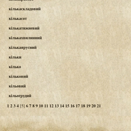
кількаскладовий
кількасот
кількатижневий
кількахвилинний
кількаярусний
кільки
кілько
кільковий
кільовий
кільогрудий
1
2
3
4
6
7
8
9
10
11
12
13
14
15
16
17
18
19
20
21
[5]