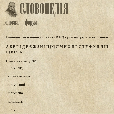
Великий тлумачний словник (ВТС) сучасної української мови
А
Б
В
Г
Ґ
Д
Е
Є
Ж
З
И
Ї
Й
Л
М
Н
О
П
Р
С
Т
У
Ф
Х
Ц
Ч
Ш
[К]
Щ
Ю
Я
Ь
Слова на літеру "К"
кільватер
кільватерний
кількісний
кількісно
кількість
кілька