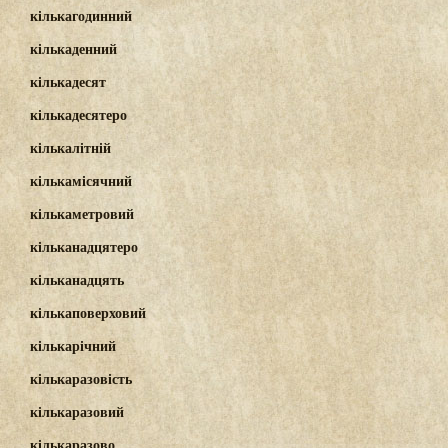
кількагодинний
кількаденний
кількадесят
кількадесятеро
кількалітній
кількамісячний
кількаметровий
кільканадцятеро
кільканадцять
кількаповерховий
кількарічний
кількаразовість
кількаразовий
кількаразово