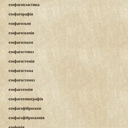
езофагопластика
езофагорафія
езофагоскоп
езофагоскопія
езофагоспазм
езофагостеноз
езофагостомія
езофагостома
езофагостомоз
езофаготомія
езофаготонографія
езофагофіброскоп
езофагофіброскопія
езофорія