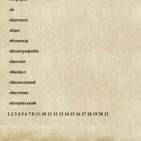
ей
ейдетизм
ейдос
ейзенахці
ейзоптрофобія
ейкомія
ейконал
ейкональний
ейкумена
ейлерівський
1
2
3
4
5
6
7
8
10
11
12
13
14
15
16
17
18
19
20
21
[9]