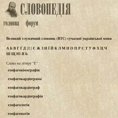
Великий тлумачний словник (ВТС) сучасної української мови
А
Б
В
Г
Ґ
Д
Є
Ж
З
И
Ї
Й
К
Л
М
Н
О
П
Р
С
Т
У
Ф
Х
Ц
Ч
[Е]
Ш
Щ
Ю
Я
Ь
Слова на літеру "Е"
езофагокімографія
езофагокардіограма
езофагокардіограф
езофагокардіографія
езофагологія
езофагопатія