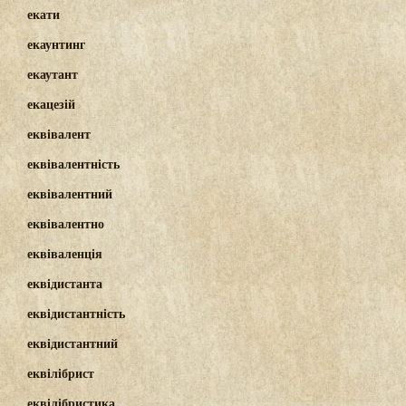
екати
екаунтинг
екаутант
екацезій
еквівалент
еквівалентність
еквівалентний
еквівалентно
еквіваленція
еквідистанта
еквідистантність
еквідистантний
еквілібрист
еквілібристика