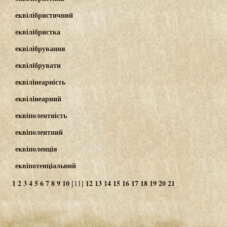
еквілібристичний
еквілібристка
еквілібрування
еквілібрувати
еквілінеарність
еквілінеарний
еквіполентність
еквіполентний
еквіполенція
еквіпотенціальний
1
2
3
4
5
6
7
8
9
10
12
13
14
15
16
17
18
19
20
21
[11]