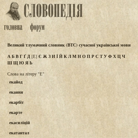
Великий тлумачний словник (ВТС) сучасної української мови
А
Б
В
Г
Ґ
Д
Є
Ж
З
И
Ї
Й
К
Л
М
Н
О
П
Р
С
Т
У
Ф
Х
Ц
Ч
[Е]
Ш
Щ
Ю
Я
Ь
Слова на літеру "Е"
екайод
екання
екарбіт
екарте
екасиліцій
екатантал