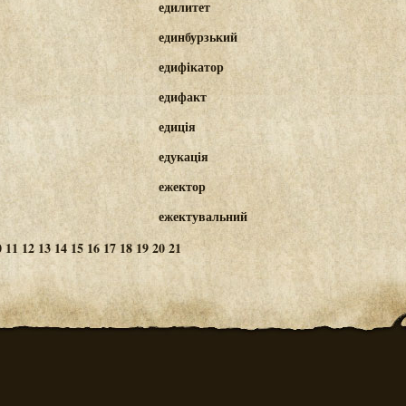
едилитет
единбурзький
едифікатор
едифакт
едиція
едукація
ежектор
ежектувальний
0
11
12
13
14
15
16
17
18
19
20
21