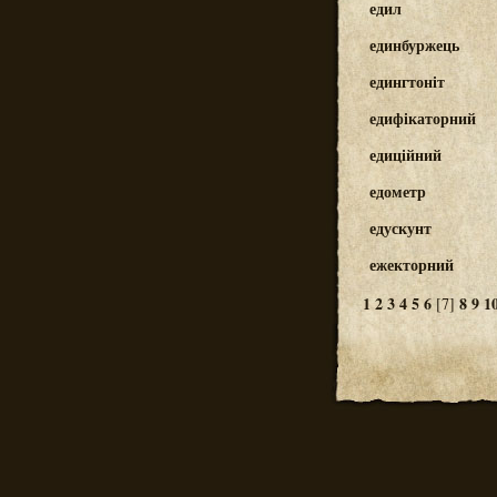
едил
единбуржець
едингтоніт
едифікаторний
едиційний
едометр
едускунт
ежекторний
1
2
3
4
5
6
8
9
1
[7]