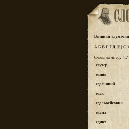
Великий тлумачний
А
Б
В
Г
Ґ
Д
Є
[Е]
Слова на літеру "Е"
егутер
едіпів
едафічний
едек
едельвейсовий
едема
едикт