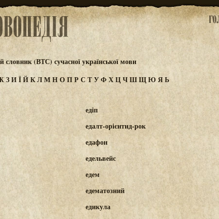
 словник (ВТС) сучасної української мови
Ж
З
И
Ї
Й
К
Л
М
Н
О
П
Р
С
Т
У
Ф
Х
Ц
Ч
Ш
Щ
Ю
Я
Ь
едіп
едалт-орієнтид-рок
едафон
едельвейс
едем
едематозний
едикула