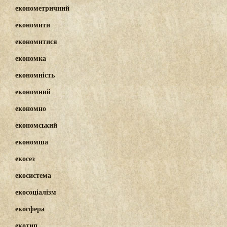
економетричний
економити
економитися
економка
економність
економний
економно
економський
економша
екосез
екосистема
екосоціалізм
екосфера
екотип