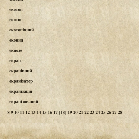
екотон
екотоп
екотопічний
екоцид
екпозе
екран
екранівний
екранізатор
екранізація
екранізований
8
9
10
11
12
13
14
15
16
17
19
20
21
22
23
24
25
26
27
28
[18]