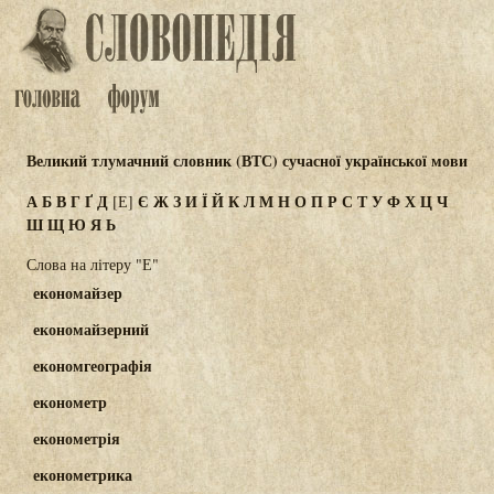
Великий тлумачний словник (ВТС) сучасної української мови
А
Б
В
Г
Ґ
Д
Є
Ж
З
И
Ї
Й
К
Л
М
Н
О
П
Р
С
Т
У
Ф
Х
Ц
Ч
[Е]
Ш
Щ
Ю
Я
Ь
Слова на літеру "Е"
економайзер
економайзерний
економгеографія
економетр
економетрія
економетрика