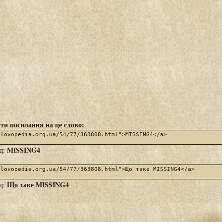
ти посилання на це слово:
MISSING4
яд:
Що таке MISSING4
яд: