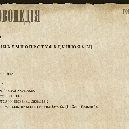
й
З
І
Й
К
Л
М
Н
О
П
Р
С
Т
У
Ф
Х
Ц
Ч
Ш
Ю
Я
A
[M]
, —
святіше
о!
!" (Леся Українка);
ьда
злотокоса
мрія чи весна (Л. Забашта);
то? На жаль, не моя сестричка
Ізольда
(П. Загребельний).