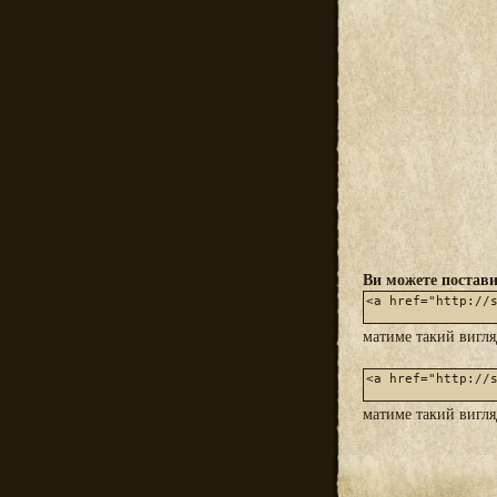
Ви можете постави
матиме такий вигл
матиме такий вигл