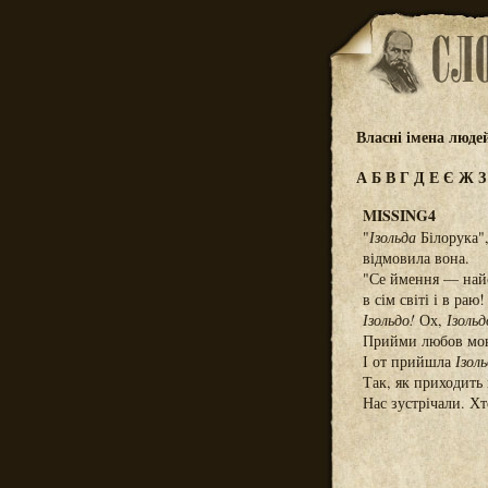
Власні імена люде
А
Б
В
Г
Д
Е
Є
Ж
MISSING4
"
Ізольда
Білорука"
відмовила вона.
"Се ймення — най
в сім світі і в раю!
Ізольдо!
Ох,
Ізольд
Прийми любов мою
І от прийшла
Ізол
Так, як приходить 
Нас зустрічали. Х