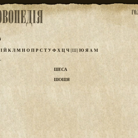
й
З
І
Й
К
Л
М
Н
О
П
Р
С
Т
У
Ф
Х
Ц
Ч
Ю
Я
A
M
[Ш]
"
ШЕСА
ШОШЯ