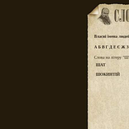
Власні імена люде
А
Б
В
Г
Д
Е
Є
Ж
Слова на літеру "Ш
ШАТ
ШОКИНТІЙ