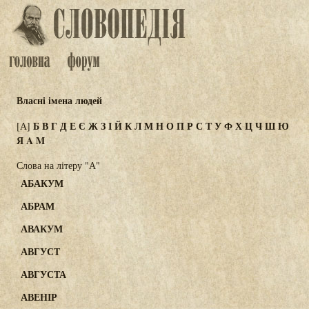
Власні імена людей
Б
В
Г
Д
Е
Є
Ж
З
І
Й
К
Л
М
Н
О
П
Р
С
Т
У
Ф
Х
Ц
Ч
Ш
Ю
[А]
Я
A
M
Слова на літеру "А"
АБАКУМ
АБРАМ
АВАКУМ
АВГУСТ
АВГУСТА
АВЕНІР