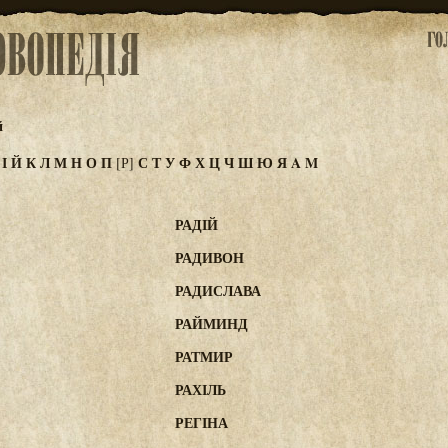
й
З
І
Й
К
Л
М
Н
О
П
С
Т
У
Ф
Х
Ц
Ч
Ш
Ю
Я
A
M
[Р]
РАДІЙ
РАДИВОН
РАДИСЛАВА
РАЙМИНД
РАТМИР
РАХІЛЬ
РЕГІНА