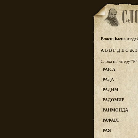
Власні імена люде
А
Б
В
Г
Д
Е
Є
Ж
Слова на літеру "Р"
РАІСА
РАДА
РАДИМ
РАДОМИР
РАЙМОНДА
РАФАІЛ
РАЯ