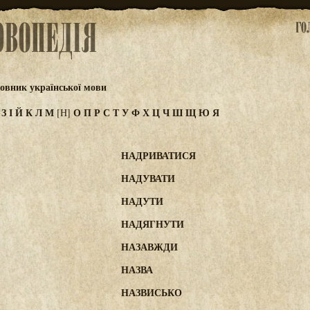
овник української мови
Ж
З
І
Й
К
Л
М
О
П
Р
С
Т
У
Ф
Х
Ц
Ч
Ш
Щ
Ю
Я
[Н]
НАДРИВАТИСЯ
НАДУВАТИ
НАДУТИ
НАДЯГНУТИ
НАЗАВЖДИ
НАЗВА
НАЗВИСЬКО