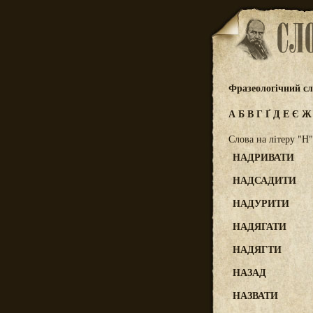
Фразеологічний сл
А
Б
В
Г
Ґ
Д
Е
Є
Слова на літеру "Н"
НАДРИВАТИ
НАДСАДИТИ
НАДУРИТИ
НАДЯГАТИ
НАДЯГТИ
НАЗАД
НАЗВАТИ