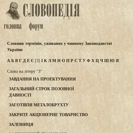
Словник термінів, уживаних у чинному Законодавстві
України
А
Б
В
Г
Д
Е
Є
І
К
Л
М
Н
О
П
Р
С
Т
У
Ф
Х
Ц
Ч
Ш
Ю
Я
[З]
Слова на літеру "З"
ЗАВДАННЯ НА ПРОЕКТУВАННЯ
ЗАГАЛЬНИЙ СТРОК ПОЗОВНОЇ
ДАВНОСТІ
ЗАГОТІВЛЯ МЕТАЛОБРУХТУ
ЗАКРИТЕ АКЦІОНЕРНЕ ТОВАРИСТВО
ЗАЛІЗНИЦЯ