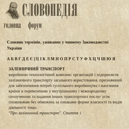
Словник термінів, уживаних у чинному Законодавстві
України
А
Б
В
Г
Д
Е
Є
[З]
І
К
Л
М
Н
О
П
Р
С
Т
У
Ф
Х
Ц
Ч
Ш
Ю
Я
ЗАЛІЗНИЧНИЙ ТРАНСПОРТ
виробничо-технологічний комплекс організацій і підприємств
залізничного транспорту загального користування, призначений
для забезпечення потреб суспільного виробництва і населення
країни в перевезеннях у внутрішньому і міжнародному
сполученнях та надання інших транспортних послуг усім
споживачам без обмежень за ознаками форми власності та видів
діяльності тощо.
"Про залізничний транспорт", Стаття 1