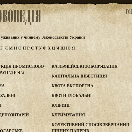
 уживаних у чинному Законодавстві України
Л
М
Н
О
П
Р
С
Т
У
Ф
Х
Ц
Ч
Ш
Ю
Я
[К]
УКЦІЯ ПРОМИСЛОВО-
КАЗНАЧЕЙСЬКІ ЗОБОВ'ЯЗАННЯ
УП \(ПФГ\)
КАПІТАЛЬНА ІНВЕСТИЦІЯ
НА
КВОТА ЕКСПОРТНА
УАЛЬНІ
КВОТИ ГЛОБАЛЬНІ
І
КЛІРИНГ
ДЕПОЗИТАРІЙ
КЛЕЙМУВАННЯ
КОЛЕКТИВНИЙ СПОСІБ ЗБЕРІГАННЯ
ПОДАРСЬКЕ
ЦІННИХ ПАПЕРІВ