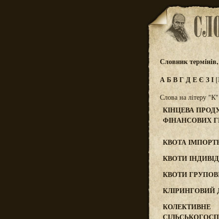
Словник термінів,
А
Б
В
Г
Д
Е
Є
З
І
Слова на літеру "К"
КІНЦЕВА ПРОД
ФІНАНСОВИХ ГР
КВОТА ІМПОРТ
КВОТИ ІНДИВІД
КВОТИ ГРУПОВ
КЛІРИНГОВИЙ 
КОЛЕКТИВНЕ
СІЛЬСЬКОГОС