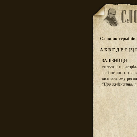
Словник термінів,
А
Б
В
Г
Д
Е
Є
[З]
ЗАЛІЗНИЦЯ
статутне територіа
залізничного транс
визначеному регіо
"Про залізничний