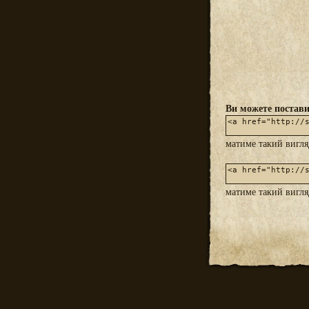
Ви можете постави
матиме такий вигл
матиме такий вигл