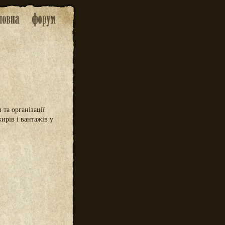
 та організації
ирів і вантажів у