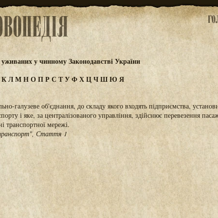
 уживаних у чинному Законодавстві України
І
К
Л
М
Н
О
П
Р
С
Т
У
Ф
Х
Ц
Ч
Ш
Ю
Я
льно-галузеве об'єднання, до складу якого входять підприємства, установи
порту і яке, за централізованого управління, здійснює перевезення пасаж
ні транспортної мережі.
 транспорт", Стаття 1