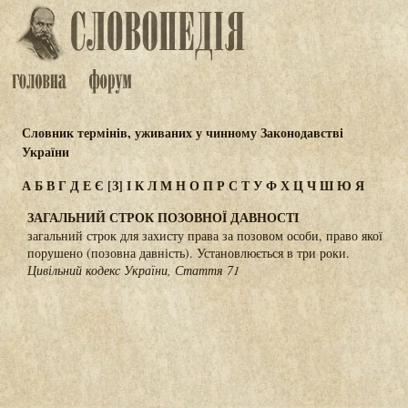
Словник термінів, уживаних у чинному Законодавстві
України
А
Б
В
Г
Д
Е
Є
[З]
І
К
Л
М
Н
О
П
Р
С
Т
У
Ф
Х
Ц
Ч
Ш
Ю
Я
ЗАГАЛЬНИЙ СТРОК ПОЗОВНОЇ ДАВНОСТІ
загальний строк для захисту права за позовом особи, право якої
порушено (позовна давність). Установлюється в три роки.
Цивільний кодекс України, Стаття 71