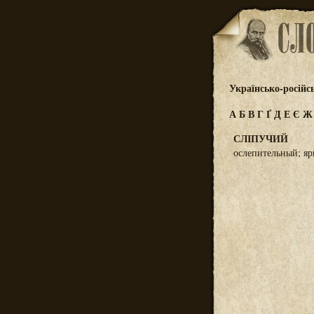
Українсько-російс
А
Б
В
Г
Ґ
Д
Е
Є
СЛІПУЧИЙ
ослепительный; я