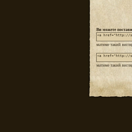
Ви можете постави
матиме такий вигл
матиме такий вигл