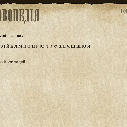
ький словник
Ж
З
І
Й
К
Л
М
Н
О
П
Р
[С]
Т
У
Ф
Х
Ц
Ч
Ш
Щ
Ю
Я
ркий, слепящий