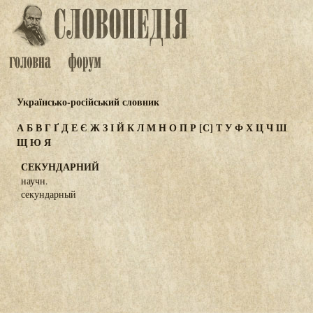
Українсько-російський словник
А
Б
В
Г
Ґ
Д
Е
Є
Ж
З
І
Й
К
Л
М
Н
О
П
Р
[С]
Т
У
Ф
Х
Ц
Ч
Ш
Щ
Ю
Я
СЕКУНДАРНИЙ
научн.
секундарный