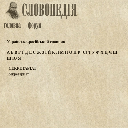
Українсько-російський словник
А
Б
В
Г
Ґ
Д
Е
Є
Ж
З
І
Й
К
Л
М
Н
О
П
Р
[С]
Т
У
Ф
Х
Ц
Ч
Ш
Щ
Ю
Я
СЕКРЕТАРІАТ
секретариат