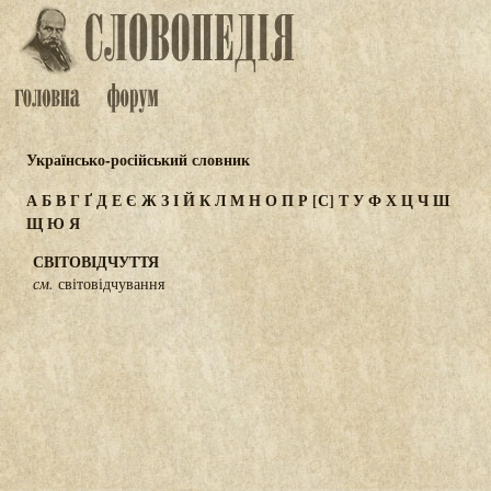
Українсько-російський словник
А
Б
В
Г
Ґ
Д
Е
Є
Ж
З
І
Й
К
Л
М
Н
О
П
Р
[С]
Т
У
Ф
Х
Ц
Ч
Ш
Щ
Ю
Я
СВІТОВІДЧУТТЯ
см.
світовідчування