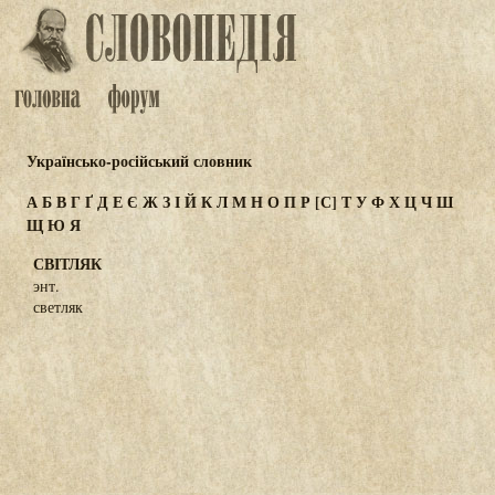
Українсько-російський словник
А
Б
В
Г
Ґ
Д
Е
Є
Ж
З
І
Й
К
Л
М
Н
О
П
Р
[С]
Т
У
Ф
Х
Ц
Ч
Ш
Щ
Ю
Я
СВІТЛЯК
энт.
светляк