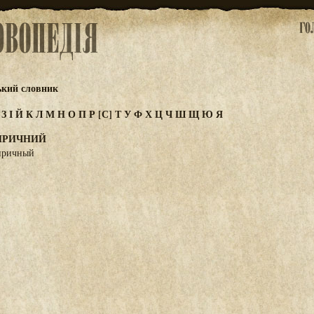
ький словник
Ж
З
І
Й
К
Л
М
Н
О
П
Р
[С]
Т
У
Ф
Х
Ц
Ч
Ш
Щ
Ю
Я
ТИРИЧНИЙ
тиричный