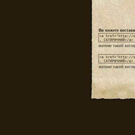
Ви можете постави
матиме такий вигл
матиме такий вигл