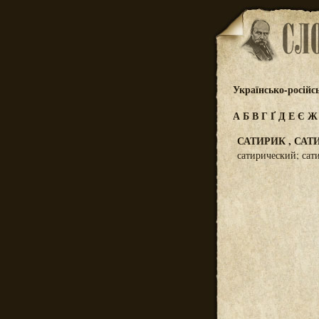
Українсько-російс
А
Б
В
Г
Ґ
Д
Е
Є
САТИРИК , СА
сатирический; са