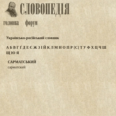
Українсько-російський словник
А
Б
В
Г
Ґ
Д
Е
Є
Ж
З
І
Й
К
Л
М
Н
О
П
Р
[С]
Т
У
Ф
Х
Ц
Ч
Ш
Щ
Ю
Я
САРМАТСЬКИЙ
сарматский