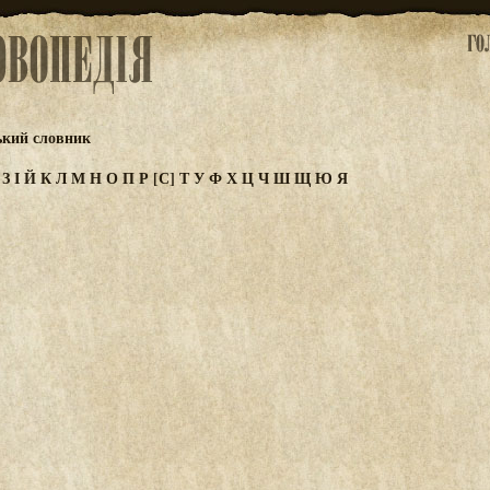
ький словник
Ж
З
І
Й
К
Л
М
Н
О
П
Р
[С]
Т
У
Ф
Х
Ц
Ч
Ш
Щ
Ю
Я