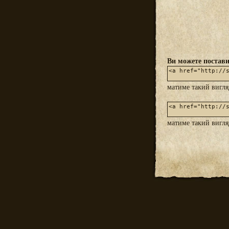
Ви можете постави
матиме такий вигл
матиме такий вигл