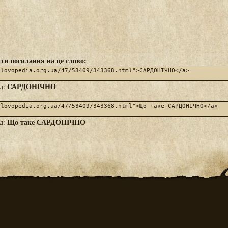
ти посилання на це слово:
САРДОНІЧНО
яд:
Що таке САРДОНІЧНО
яд: