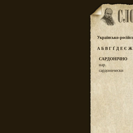
Українсько-російс
А
Б
В
Г
Ґ
Д
Е
Є
САРДОНІЧНО
нар.
сардонически