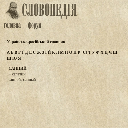
Українсько-російський словник
А
Б
В
Г
Ґ
Д
Е
Є
Ж
З
І
Й
К
Л
М
Н
О
П
Р
[С]
Т
У
Ф
Х
Ц
Ч
Ш
Щ
Ю
Я
САПНИЙ
= сапатий
сапной, сапный