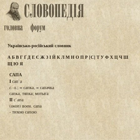
Українсько-російський словник
А
Б
В
Г
Ґ
Д
Е
Є
Ж
З
І
Й
К
Л
М
Н
О
П
Р
[С]
Т
У
Ф
Х
Ц
Ч
Ш
Щ
Ю
Я
САПА
I
сап`а
с.-х.
; = сапка, = сапачка
сапка, тяпка; мотыга
II
с`апа
(
окоп
) воен. сапа
- тихою сапою