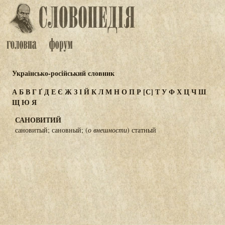
Українсько-російський словник
А
Б
В
Г
Ґ
Д
Е
Є
Ж
З
І
Й
К
Л
М
Н
О
П
Р
[С]
Т
У
Ф
Х
Ц
Ч
Ш
Щ
Ю
Я
САНОВИТИЙ
сановитый; сановный; (
о внешности
) статный