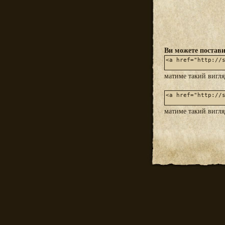
Ви можете постави
матиме такий вигл
матиме такий вигл