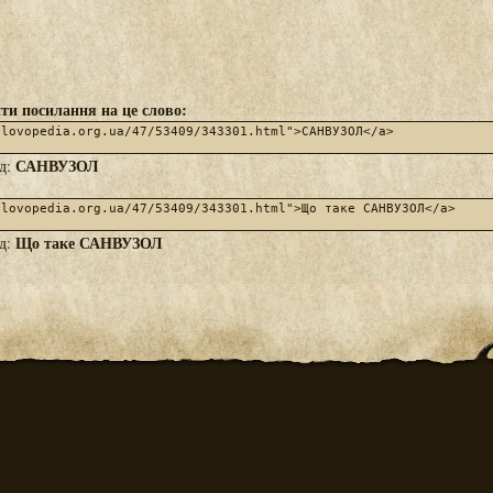
ти посилання на це слово:
САНВУЗОЛ
яд:
Що таке САНВУЗОЛ
яд: