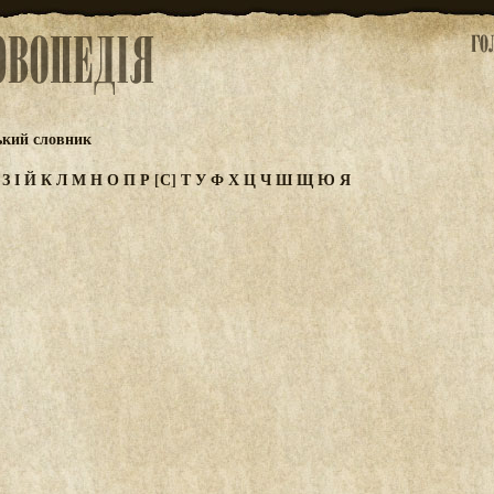
ький словник
Ж
З
І
Й
К
Л
М
Н
О
П
Р
[С]
Т
У
Ф
Х
Ц
Ч
Ш
Щ
Ю
Я