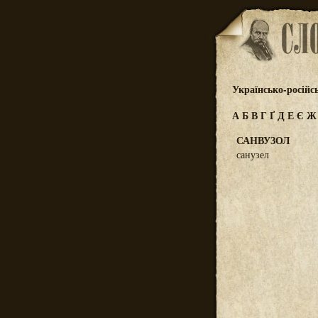
Українсько-російс
А
Б
В
Г
Ґ
Д
Е
Є
САНВУЗОЛ
санузел