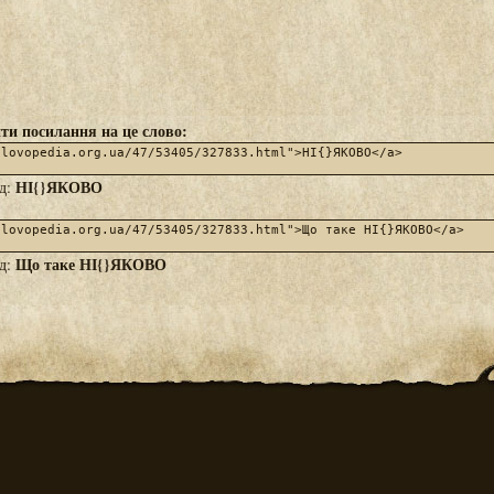
ти посилання на це слово:
НІ{}ЯКОВО
яд:
Що таке НІ{}ЯКОВО
яд: