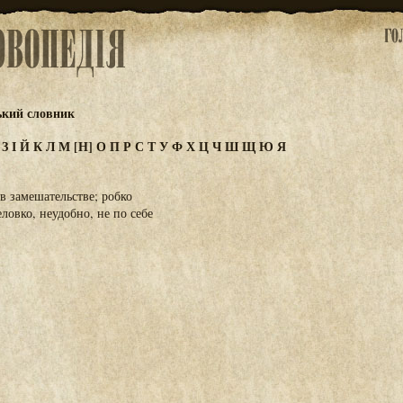
ький словник
Ж
З
І
Й
К
Л
М
[Н]
О
П
Р
С
Т
У
Ф
Х
Ц
Ч
Ш
Щ
Ю
Я
 в замешательстве; робко
еловко, неудобно, не по себе