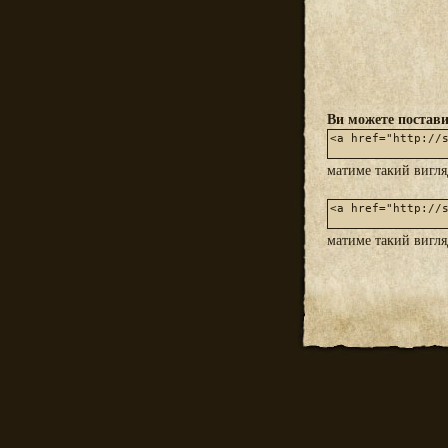
Ви можете постави
матиме такий вигл
матиме такий вигл