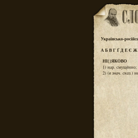
Українсько-російс
А
Б
В
Г
Ґ
Д
Е
Є
НІ{}ЯКОВО
1) нар. смущённо;
2) (
в знач. сказ.
) н