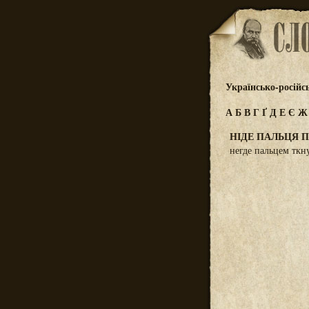
Українсько-російс
А
Б
В
Г
Ґ
Д
Е
Є
НІДЕ ПАЛЬЦЯ 
негде пальцем ткну