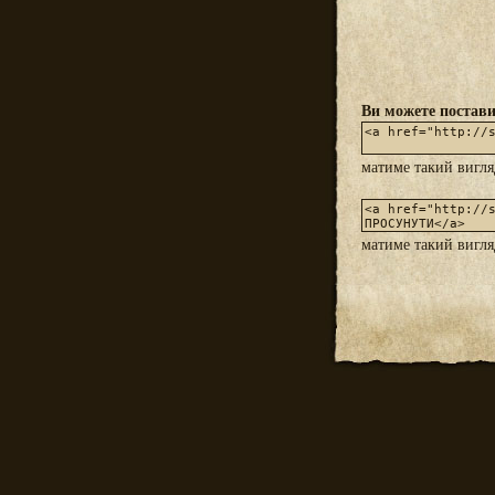
Ви можете постави
матиме такий вигл
матиме такий вигл