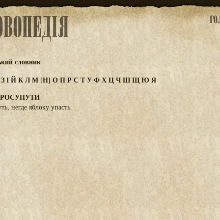
ький словник
Ж
З
І
Й
К
Л
М
[Н]
О
П
Р
С
Т
У
Ф
Х
Ц
Ч
Ш
Щ
Ю
Я
ПРОСУНУТИ
ть, негде яблоку упасть