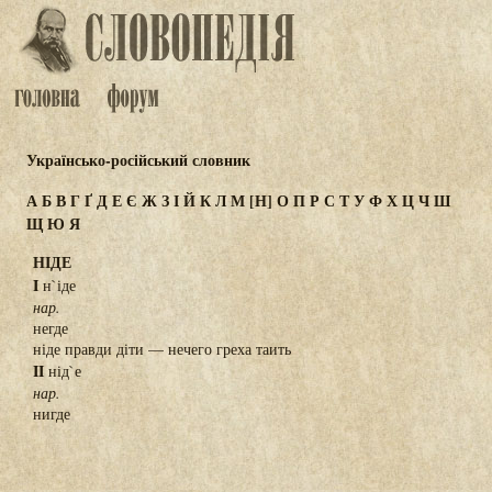
Українсько-російський словник
А
Б
В
Г
Ґ
Д
Е
Є
Ж
З
І
Й
К
Л
М
[Н]
О
П
Р
С
Т
У
Ф
Х
Ц
Ч
Ш
Щ
Ю
Я
НІДЕ
I
н`іде
нар.
негде
ніде правди діти — нечего греха таить
II
нід`е
нар.
нигде