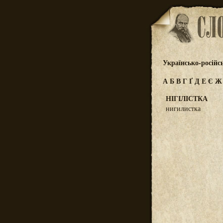
Українсько-російс
А
Б
В
Г
Ґ
Д
Е
Є
НІГІЛІСТКА
нигилистка