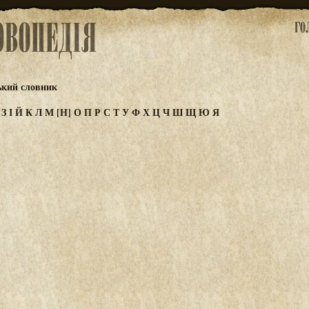
ький словник
Ж
З
І
Й
К
Л
М
[Н]
О
П
Р
С
Т
У
Ф
Х
Ц
Ч
Ш
Щ
Ю
Я