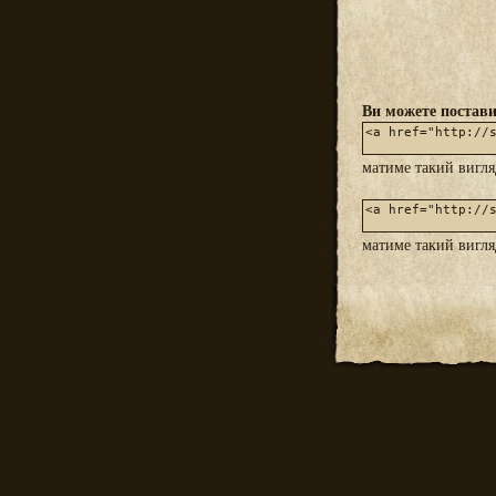
Ви можете постави
матиме такий вигл
матиме такий вигл