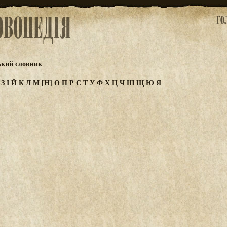
ький словник
Ж
З
І
Й
К
Л
М
[Н]
О
П
Р
С
Т
У
Ф
Х
Ц
Ч
Ш
Щ
Ю
Я