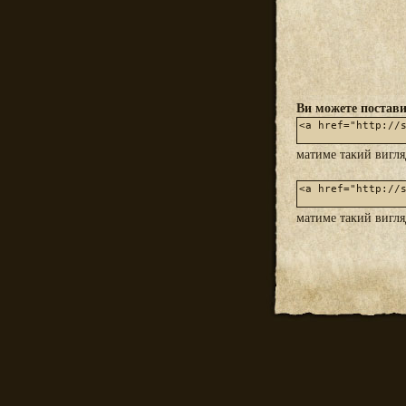
Ви можете постави
матиме такий вигл
матиме такий вигл