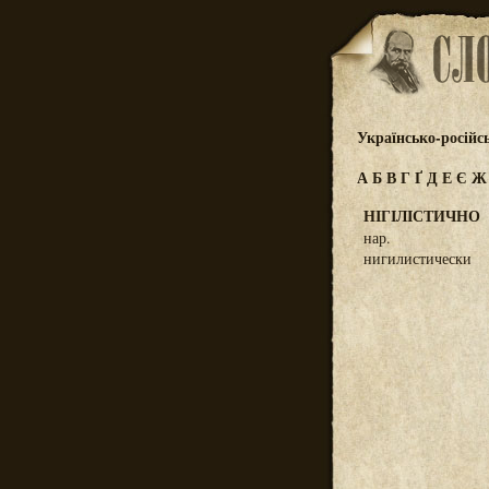
Українсько-російс
А
Б
В
Г
Ґ
Д
Е
Є
НІГІЛІСТИЧНО
нар.
нигилистически