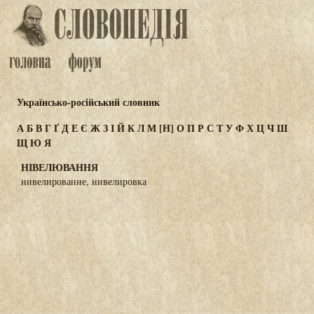
Українсько-російський словник
А
Б
В
Г
Ґ
Д
Е
Є
Ж
З
І
Й
К
Л
М
[Н]
О
П
Р
С
Т
У
Ф
Х
Ц
Ч
Ш
Щ
Ю
Я
НІВЕЛЮВАННЯ
нивелирование, нивелировка